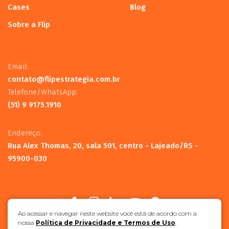
Cases
Blog
Sobre a Flip
Email:
contato@flipestrategia.com.br
Telefone/WhatsApp:
(51) 9 9175.1910
Endereço:
Rua Alex Thomas, 20, sala 501, centro - Lajeado/RS -
95900-030
Ao acessar e navegar neste website você está de acordo com a
nossa
Política de Privacidade e Termos de Uso
.